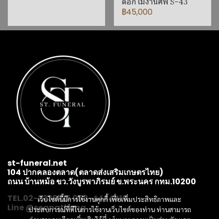
ดอกไม้งานศพ S-43
฿45,000
st-funeral.net
104 ปากคลองตลาด(ตลาดส่งเสริมเกษตรไทย)
ถนน บ้านหม้อ ขว.วังบูรพาภิรมย์ ข.พระนคร กทม.10200
TEL.02-2239815 083-4444416
เว็บไซต์นี้มีการใช้งานคุกกี้ เพื่อเพิ่มประสิทธิภาพและ
Line @seangthong
ประสบการณ์ที่ดีในการใช้งานเว็บไซต์ของท่าน ท่านสามารถ