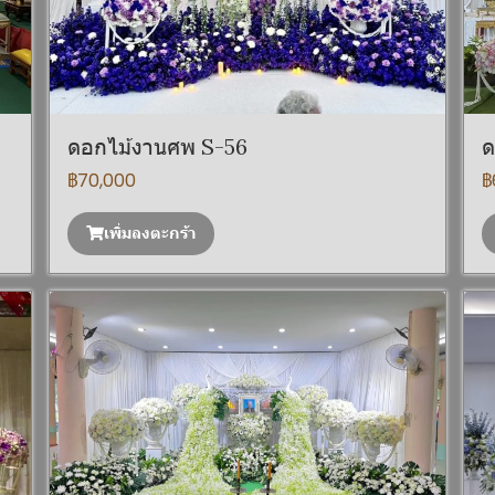
ดอกไม้งานศพ S-56
ด
฿70,000
฿
เพิ่มลงตะกร้า