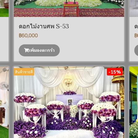
ดอกไม้งานศพ S-53
ด
฿60,000
฿
เพิ่มลงตะกร้า
-15%
สินค้าขายดี