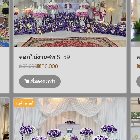
ดอกไม้งานศพ S-59
ด
฿100,000
฿
฿135,000
เพิ่มลงตะกร้า
สินค้าขายดี