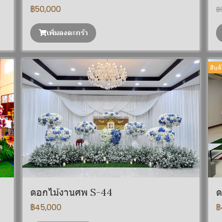
฿50,000
฿
เพิ่มลงตะกร้า
สินค
ดอกไม้งานศพ S-44
ด
฿45,000
฿