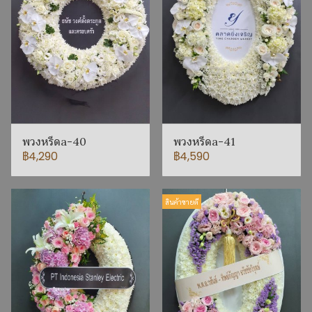
พวงหรีดa-40
พวงหรีดa-41
฿4,290
฿4,590
สินค้าขายดี