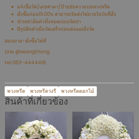
แจ้งชื่อวัด/เลขศาลา/ป้ายข้อความบนพวงหรีด
สั่งซื้อก่อน15.00น สามารถจัดส่งได้ภายในวันที่สั่ง
ชำระค่าสินค้าทั้งหมดก่อนจัดทำ
มีรูปสินค้าเมื่อจัดเสร็จก่อนส่งและถึงวัด
สอบถาม-สั่งซื้อได้ที่
Line @seangthong
tel 083-4444416
พวงหรีด
พวงหรีดวงรี
พวงหรีดดอกไม้
สินค้าที่เกี่ยวข้อง