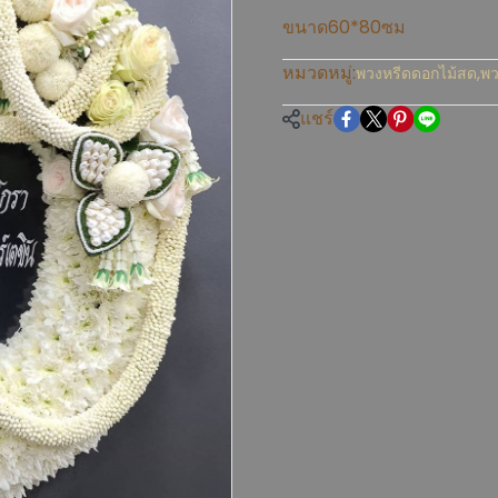
ขนาด60*80ซม
หมวดหมู่:
พวงหรีดดอกไม้สด
,
พ
แชร์