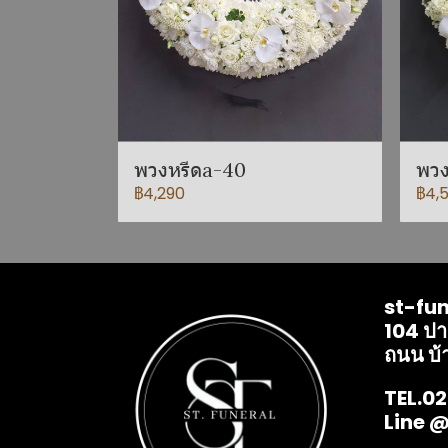
พวงหรีดa-40
พวง
฿4,290
฿4,
st-fun
104 ป
ถนน บ้
TEL.0
Line 