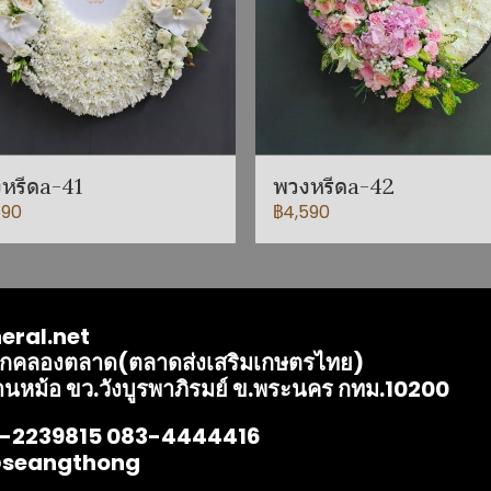
หรีดa-41
พวงหรีดa-42
590
฿4,590
eral.net
ากคลองตลาด(ตลาดส่งเสริมเกษตรไทย)
านหม้อ ขว.วังบูรพาภิรมย์ ข.พระนคร กทม.10200
2-2239815 083-4444416
@seangthong