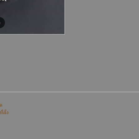
m
ีด
่สั่ง