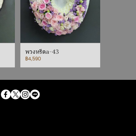
พวงหรีดa-43
฿4,590