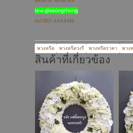
สอบถาม-สั่งซื้อได้ที่
Line @seangthong
tel 083-4444416
พวงหรีด
พวงหรีดวงรี
พวงหรีดราคา
พวงห
สินค้าที่เกี่ยวข้อง