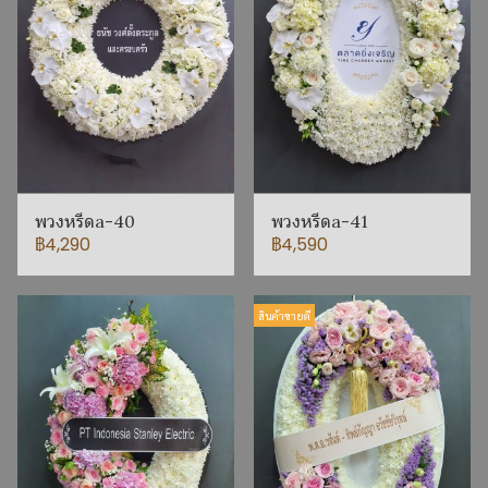
พวงหรีดa-40
พวงหรีดa-41
฿4,290
฿4,590
สินค้าขายดี