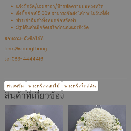
แจ้งชื่อวัด/เลขศาลา/ป้ายข้อความบนพวงหรีด
สั่งซื้อก่อน15.00น สามารถจัดส่งได้ภายในวันที่สั่ง
ชำระค่าสินค้าทั้งหมดก่อนจัดทำ
มีรูปสินค้าเมื่อจัดเสร็จก่อนส่งและถึงวัด
สอบถาม-สั่งซื้อได้ที่
Line @seangthong
tel 083-4444416
พวงหรีด
พวงหรีดดอกไม้
พวงหรีดใกล้ฉัน
สินค้าที่เกี่ยวข้อง