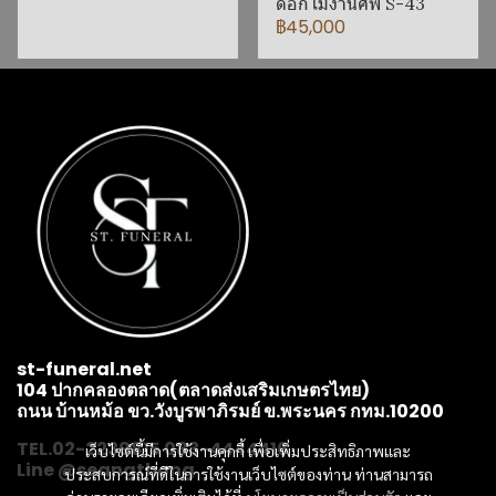
ดอกไม้งานศพ S-43
฿45,000
st-funeral.net
104 ปากคลองตลาด(ตลาดส่งเสริมเกษตรไทย)
ถนน บ้านหม้อ ขว.วังบูรพาภิรมย์ ข.พระนคร กทม.10200
TEL.02-2239815 083-4444416
เว็บไซต์นี้มีการใช้งานคุกกี้ เพื่อเพิ่มประสิทธิภาพและ
Line @seangthong
ประสบการณ์ที่ดีในการใช้งานเว็บไซต์ของท่าน ท่านสามารถ