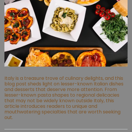
Italy is a treasure trove of culinary delights, and this
blog post sheds light on lesser-known Italian dishes
and desserts that deserve more attention. From
lesser-known pasta shapes to regional delicacies
that may not be widely known outside Italy, this
article introduces readers to unique and
mouthwatering specialties that are worth seeking
out.